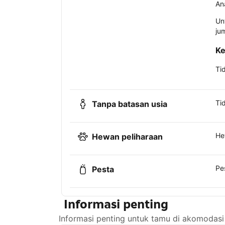
An
Un
ju
Ke
Ti
Ti
Tanpa batasan usia
He
Hewan peliharaan
Pe
Pesta
Informasi penting
Informasi penting untuk tamu di akomodasi 