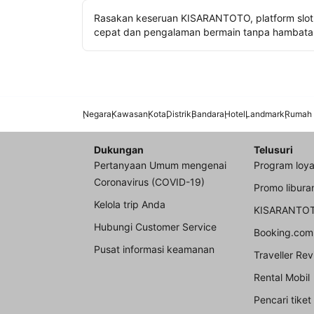
Rasakan keseruan KISARANTOTO, platform slot 
cepat dan pengalaman bermain tanpa hambata
Negara
Kawasan
Kota
Distrik
Bandara
Hotel
Landmark
Rumah 
Dukungan
Telusuri
Pertanyaan Umum mengenai
Program loya
Coronavirus (COVID-19)
Promo libur
Kelola trip Anda
KISARANTO
Hubungi Customer Service
Booking.com 
Pusat informasi keamanan
Traveller Re
Rental Mobil
Pencari tike