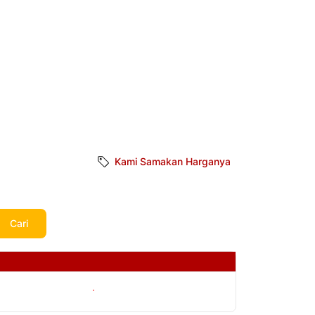
Kami Samakan Harganya
Cari
Tampilkan harga