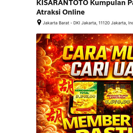
KISARANTOTO Kumpulan Pa
Atraksi Online
Jakarta Barat - DKI Jakarta, 11120 Jakarta, I
Setelah 
memesan, 
semua 
rincian 
akomodasi 
termasuk 
nomor 
telepon 
dan 
alamat 
akan 
disertakan 
dalam 
konfirmasi 
pemesanan 
dan 
akun 
Anda.