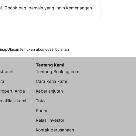
ul. Cocok bagi pemain yang ingin kemenangan
inap
Ulasan
Temukan akomodasi bulanan
Tentang Kami
stranet
Tentang Booking.com
ra
Cara kerja kami
roperti Anda
Keberlanjutan
a afiliasi kami
Toto
Karier
Relasi investor
Kontak perusahaan