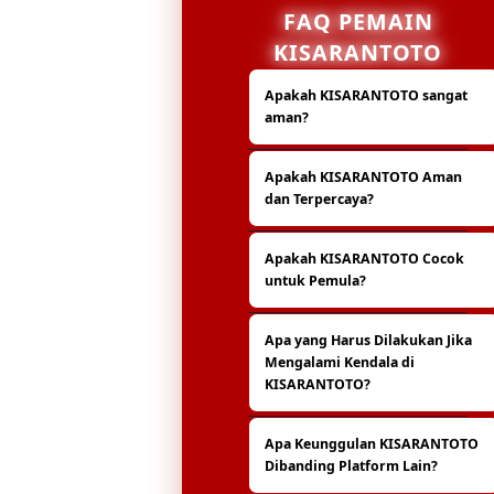
FAQ PEMAIN
KISARANTOTO
Apakah KISARANTOTO sangat
aman?
Untuk data data dijamin
Apakah KISARANTOTO Aman
aman 100%, jadi tidak perlu
dan Terpercaya?
khawatir dan takut ya.
KISARANTOTO
Apakah KISARANTOTO Cocok
menggunakan sistem
untuk Pemula?
keamanan modern untuk
menjaga data pengguna
Ya, tampilannya sederhana
dan memastikan aktivitas
Apa yang Harus Dilakukan Jika
dan mudah digunakan
berjalan dengan aman.
Mengalami Kendala di
sehingga cocok untuk
KISARANTOTO?
pemula.
Segera hubungi customer
Apa Keunggulan KISARANTOTO
service agar masalah dapat
Dibanding Platform Lain?
ditangani dengan cepat dan
tepat.