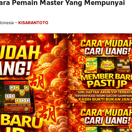
ra Pemain Master Yang Mempunyai
–
ndonesia
KISARANTOTO