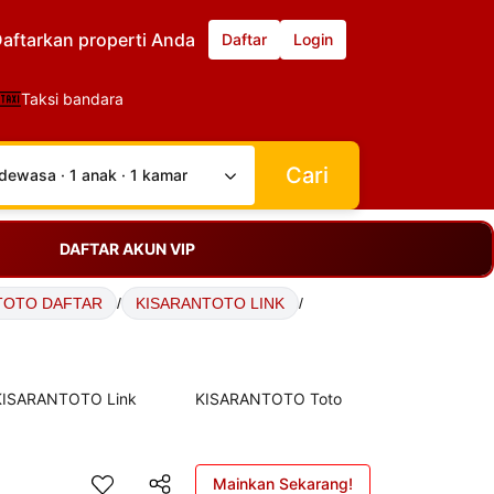
aftarkan properti Anda
Daftar
Login
Taksi bandara
Cari
dewasa · 1 anak · 1 kamar
DAFTAR AKUN VIP
TOTO DAFTAR
/
KISARANTOTO LINK
/
KISARANTOTO Link
KISARANTOTO Toto
Mainkan Sekarang!