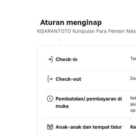
Aturan menginap
KISARANTOTO Kumpulan Para Pemain Master
Lihat ketersediaan
Te
Check-in
Da
Check-out
Ke
Pembatalan/ pembayaran di
ak
muka
op
Anak-anak dan tempat tidur
Ke