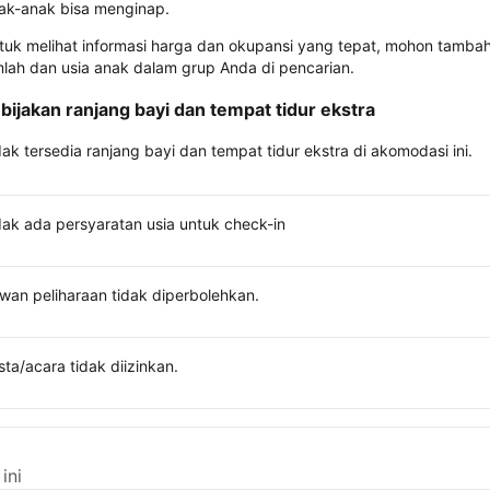
ak-anak bisa menginap.
tuk melihat informasi harga dan okupansi yang tepat, mohon tamba
mlah dan usia anak dalam grup Anda di pencarian.
bijakan ranjang bayi dan tempat tidur ekstra
dak tersedia ranjang bayi dan tempat tidur ekstra di akomodasi ini.
dak ada persyaratan usia untuk check-in
wan peliharaan tidak diperbolehkan.
sta/acara tidak diizinkan.
ini